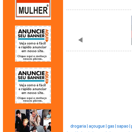
drogaria |
açougue |
gas |
sapao |