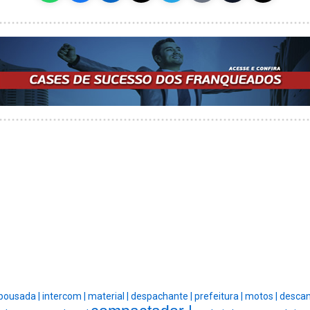
pousada |
intercom |
material |
despachante |
prefeitura |
motos |
descan