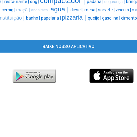
compactador |
a |
restaurante |
ong |
padaria |
brinq
segurança |
agua |
|
cemig |
maçã |
diesel |
mesa |
sorvete |
veiculo |
ma
andaimes |
pizzaria |
instituição |
banho |
papelaria |
queijo |
gasolina |
cimento 
BAIXE NOSSO APLICATIVO