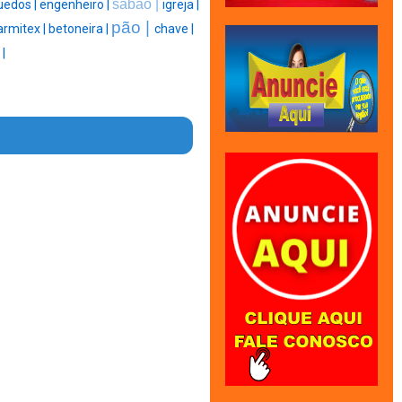
sabão |
uedos |
engenheiro |
igreja |
pão |
rmitex |
betoneira |
chave |
|