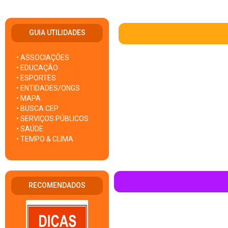
GUIA UTILIDADES
• ASSOCIAÇÕES
• EDUCAÇÃO
• ESPORTES
• ENTIDADES/ONGS
• MAPA
• BUSCA CEP
• SERVIÇOS PÚBLICOS
• SAÚDE
• TEMPO & CLIMA
RECOMENDADOS