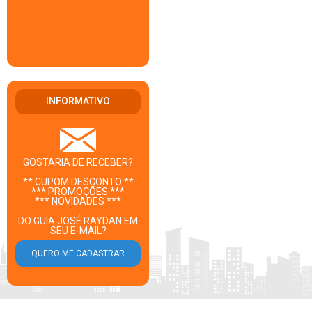
INFORMATIVO
GOSTARIA DE RECEBER?
** CUPOM DESCONTO **
*** PROMOÇÕES ***
*** NOVIDADES ***
DO GUIA JOSÉ RAYDAN EM
SEU E-MAIL?