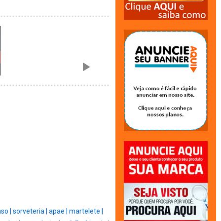
so |
sorveteria |
apae |
martelete |