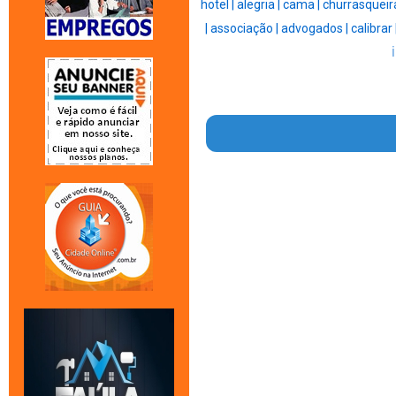
hotel |
alegria |
cama |
churrasqueir
|
associação |
advogados |
calibrar 