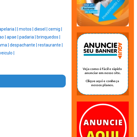
apelaria |
|
motos |
diesel |
cemig |
ao |
apae |
padaria |
brinquedos |
ama |
despachante |
restaurante |
veiculo |