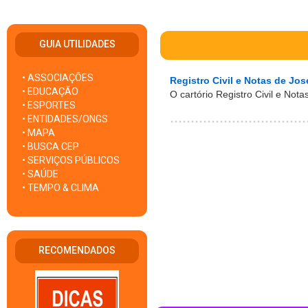
GUIA UTILIDADES
• ASSOCIAÇÕES
Registro Civil e Notas de Jo
• EDUCAÇÃO
O cartório Registro Civil e Not
• ESPORTES
• ENTIDADES/ONGS
• MAPA
• BUSCA CEP
• SERVIÇOS PÚBLICOS
• SAÚDE
• TEMPO & CLIMA
RECOMENDADOS