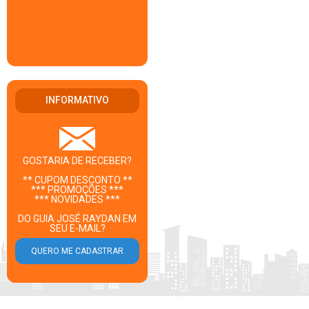
INFORMATIVO
GOSTARIA DE RECEBER?
** CUPOM DESCONTO **
*** PROMOÇÕES ***
*** NOVIDADES ***
DO GUIA JOSÉ RAYDAN EM
SEU E-MAIL?