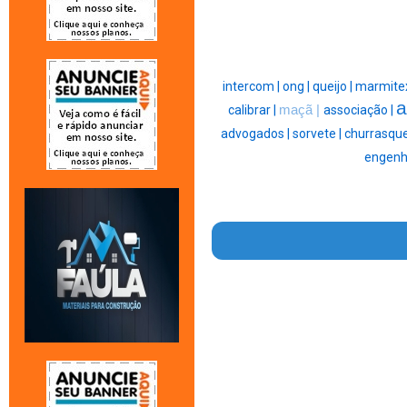
intercom |
ong |
queijo |
marmitex
a
calibrar |
maçã |
associação |
advogados |
sorvete |
churrasque
engenh