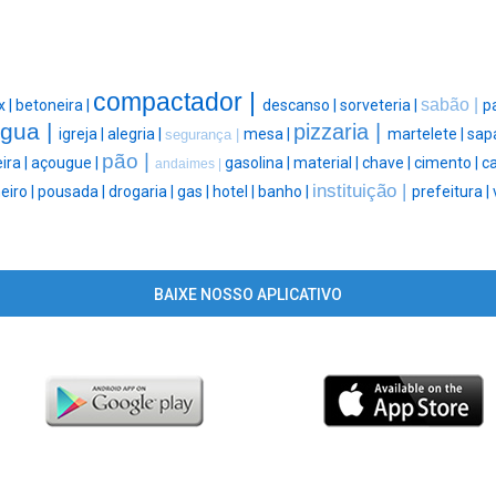
compactador |
sabão |
 |
betoneira |
descanso |
sorveteria |
p
gua |
pizzaria |
igreja |
alegria |
mesa |
martelete |
sap
segurança |
pão |
ira |
açougue |
gasolina |
material |
chave |
cimento |
c
andaimes |
instituição |
eiro |
pousada |
drogaria |
gas |
hotel |
banho |
prefeitura |
BAIXE NOSSO APLICATIVO