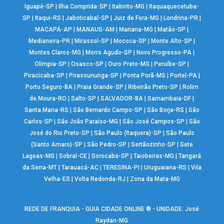
Iguapé-SP
|
Ilha Comprida-SP
|
Itabirito-MG
|
Itaquaquecetuba-
SP
|
Itaqui-RS
|
Jaboticabal-SP
|
Juiz de Fora-MG
|
Londrina-PR
|
MACAPÁ-AP
|
MANAUS-AM
|
Mariana-MG
|
Matão-SP
|
Medianeira-PR
|
Mirassol-SP
|
Mococa-SP
|
Monte Alto-SP
|
Montes Claros-MG
|
Morro Agudo-SP
|
Novo Progresso-PA
|
Olímpia-SP
|
Osasco-SP
|
Ouro Preto-MG
|
Peruíbe-SP
|
Piracicaba-SP
|
Pirassununga-SP
|
Ponta Porã-MS
|
Portel-PA
|
Porto Seguro-BA
|
Praia Grande-SP
|
Ribeirão Preto-SP
|
Rolim
de Moura-RO
|
Salto-SP
|
SALVADOR-BA
|
Samambaia-DF
|
Santa Maria-RS
|
São Bernardo Campo-SP
|
São Borja-RS
|
São
Carlos-SP
|
São João Paraíso-MG
|
São José Campos-SP
|
São
José do Rio Preto-SP
|
São Paulo (Itaquera)-SP
|
São Paulo
(Santo Amaro)-SP
|
São Pedro-SP
|
Sertãozinho-SP
|
Sete
Lagoas-MG
|
Sobral-CE
|
Sorocaba-SP
|
Taiobeiras-MG
|
Tangará
da Serra-MT
|
Tarauacá-AC
|
TERESINA-PI
|
Uruguaiana-RS
|
Vila
Velha-ES
|
Volta Redonda-RJ
|
Zona da Mata-MG
REDE DE FRANQUIA - GUIA CIDADE ONLINE ® - UNIDADE: José
Raydan-MG