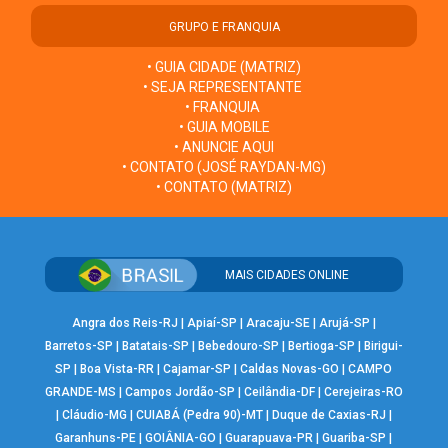
GRUPO E FRANQUIA
• GUIA CIDADE (MATRIZ)
• SEJA REPRESENTANTE
• FRANQUIA
• GUIA MOBILE
• ANUNCIE AQUI
• CONTATO (JOSÉ RAYDAN-MG)
• CONTATO (MATRIZ)
MAIS CIDADES ONLINE
Angra dos Reis-RJ
|
Apiaí-SP
|
Aracaju-SE
|
Arujá-SP
|
Barretos-SP
|
Batatais-SP
|
Bebedouro-SP
|
Bertioga-SP
|
Birigui-
SP
|
Boa Vista-RR
|
Cajamar-SP
|
Caldas Novas-GO
|
CAMPO
GRANDE-MS
|
Campos Jordão-SP
|
Ceilândia-DF
|
Cerejeiras-RO
|
Cláudio-MG
|
CUIABÁ (Pedra 90)-MT
|
Duque de Caxias-RJ
|
Garanhuns-PE
|
GOIÂNIA-GO
|
Guarapuava-PR
|
Guariba-SP
|