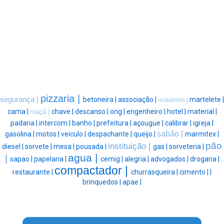
pizzaria |
segurança |
betoneira |
associação |
martelete |
andaimes |
cama |
chave |
descanso |
ong |
engenheiro |
hotel |
material |
maçã |
padaria |
intercom |
banho |
prefeitura |
açougue |
calibrar |
igreja |
sabão |
gasolina |
motos |
veiculo |
despachante |
queijo |
marmitex |
pão
instituição |
diesel |
sorvete |
mesa |
pousada |
gas |
sorveteria |
agua |
|
sapao |
papelaria |
cemig |
alegria |
advogados |
drogaria |
compactador |
restaurante |
churrasqueira |
cimento |
|
brinquedos |
apae |