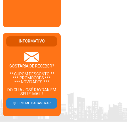
INFORMATIVO
GOSTARIA DE RECEBER?
** CUPOM DESCONTO **
*** PROMOÇÕES ***
*** NOVIDADES ***
DO GUIA JOSÉ RAYDAN EM
SEU E-MAIL?