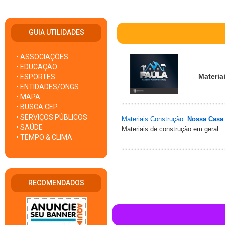
GUIA UTILIDADES
• ASSOCIAÇÕES
• EDUCAÇÃO
Materia
• ESPORTES
• ENTIDADES/ONGS
• MAPA
• BUSCA CEP
• SERVIÇOS PÚBLICOS
Materiais Construção:
Nossa Casa 
• SAÚDE
Materiais de construção em geral
• TEMPO & CLIMA
RECOMENDADOS