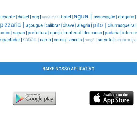
agua |
achante |
diesel |
ong |
hotel |
associação |
drogaria |
andaimes |
pizzaria |
pão |
açougue |
calibrar |
chave |
alegria |
churrasqueira 
otos |
sapao |
prefeitura |
queijo |
material |
descanso |
padaria |
interco
sabão |
mpactador |
cama |
cemig |
veiculo |
sorvete |
segurança
maçã |
BAIXE NOSSO APLICATIVO