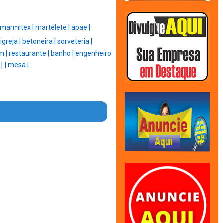
marmitex |
martelete |
apae |
|
igreja |
betoneira |
sorveteria |
m |
restaurante |
banho |
engenheiro
 |
|
mesa |