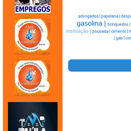
advogados |
papelaria |
desp
gasolina |
brinquedos |
instituição |
pousada |
cimento |
m
|
gas |
co